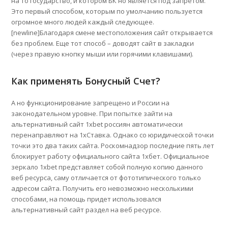
на то государство, и котором БК но является под запретом.
Это первый способом, которым по умолчанию пользуется
огромное много людей каждый следующее.
[newline]Благодаря смене местоположения сайт открывается
без проблем. Еще тот способ – доводят сайт в закладки
(через правую кнопку мыши или горячими клавишами).
Как применять Бонусный Счет?
А но функционирование запрещено и России на
законодательном уровне. При попытке зайти на
альтернативный сайт 1xbet россиян автоматически
перенаправляют на 1xСтавка. Однако со юридической точки
точки это два таких сайта. Роскомнадзор последние пять лет
блокирует работу официального сайта 1хбет. Официальное
зеркало 1xbet представляет собой полную копию данного
веб ресурса, саму отличается от фототипического только
адресом сайта. Получить его невозможно несколькими
способами, на помощь придет использовался
альтернативный сайт раздел на веб ресурсе.