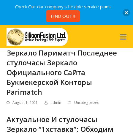
Check Out our company's flexible service plans
FIND OUT !!
Зеркало Париматч Последнее
стулочасы Зеркало
Официального Сайта
Букмекерской Конторы
Parimatch
August 1, 2021
admin
Uncategorized
Актуальное И стулочасы
Зеркало “1хставка”: Обходим