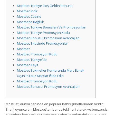
Mostbet Türkiye Hoş Geldin Bonusu
Mostbet Indir
Mostbet Casino
Mostbet’e Bağlılık
Mostbet Türkiye Bonusları Ve Promosyonları
Mostbet Türkiye Promosyon Kodu
Mostbet Bonusu: Promosyon Avantajları
Mostbet Sitesinde Promosyonlar
Mostbet
Mostbet Promosyon Kodu
Mostbet Türkiye’de
Mostbet Kayıt
Mostbet Bukmeker Kontorunda Mərc Etmək
Üçün Pulsuz Mərclər Əldə Edin
Mostbet Promosyon Kodu
Mostbet Bonusu: Promosyon Avantajları
MostBet, dünya çapında en popüler bahis şirketlerinden biridir.
Enerji oyuncuları, Mostbet’ten bonus teklifleri alarak ve benzersiz
eylemlere katılarak ek iyileştirmelerden yararlanabilir. Bunun için,