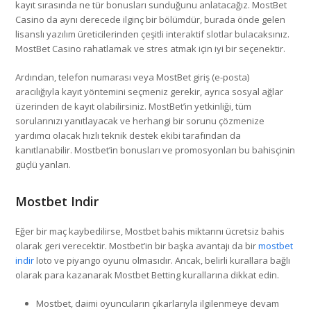
kayıt sırasında ne tür bonusları sunduğunu anlatacağız. MostBet
Casino da aynı derecede ilginç bir bölümdür, burada önde gelen
lisanslı yazılım üreticilerinden çeşitli interaktif slotlar bulacaksınız.
MostBet Casino rahatlamak ve stres atmak için iyi bir seçenektir.
Ardından, telefon numarası veya MostBet giriş (e-posta)
aracılığıyla kayıt yöntemini seçmeniz gerekir, ayrıca sosyal ağlar
üzerinden de kayıt olabilirsiniz. MostBet’in yetkinliği, tüm
sorularınızı yanıtlayacak ve herhangi bir sorunu çözmenize
yardımcı olacak hızlı teknik destek ekibi tarafından da
kanıtlanabilir. Mostbet’in bonusları ve promosyonları bu bahisçinin
güçlü yanları.
Mostbet Indir
Eğer bir maç kaybedilirse, Mostbet bahis miktarını ücretsiz bahis
olarak geri verecektir. Mostbet’in bir başka avantajı da bir
mostbet
indir
loto ve piyango oyunu olmasıdır. Ancak, belirli kurallara bağlı
olarak para kazanarak Mostbet Betting kurallarına dikkat edin.
Mostbet, daimi oyuncuların çıkarlarıyla ilgilenmeye devam