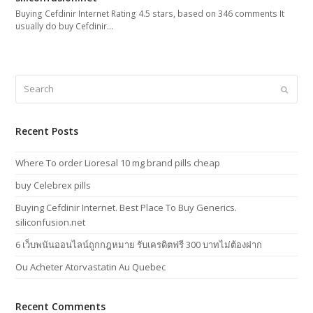
Buying Cefdinir Internet Rating 4.5 stars, based on 346 comments It
usually do buy Cefdinir…
Search
Submi
Recent Posts
Where To order Lioresal 10 mg brand pills cheap
buy Celebrex pills
Buying Cefdinir Internet. Best Place To Buy Generics.
siliconfusion.net
6 เว็บพนันออนไลน์ถูกกฎหมาย รับเครดิตฟรี 300 บาทไม่ต้องฝาก
Ou Acheter Atorvastatin Au Quebec
Recent Comments