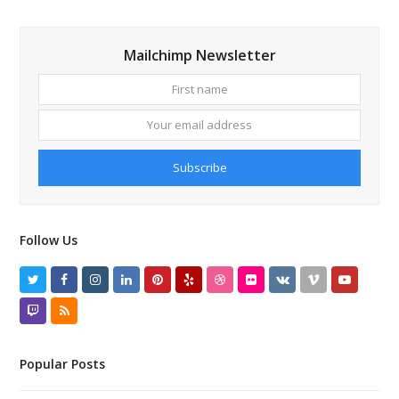
Mailchimp Newsletter
First
Your
name
email
addres
Subscribe
Follow Us
Twitter
Facebook
Instagram
LinkedIn
Pinterest
Yelp
Dribbble
Flickr
VK
Vimeo
Youtube
Twitch
RSS
Popular Posts